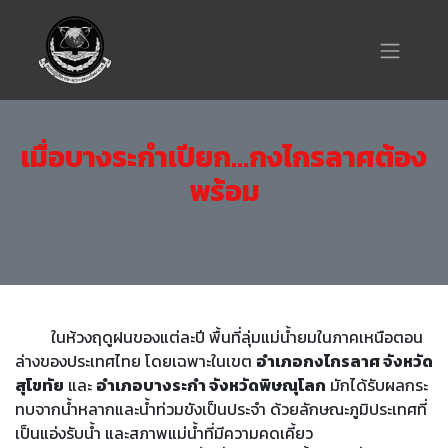
เมื่อบางระกำเปียก...กงไกรลาศต้อง
พร้อม
ในห้วงฤดูฝนของแต่ละปี พื้นที่ลุ่มแม่น้ำยมในภาคเหนือตอน
ล่างของประเทศไทย โดยเฉพาะในเขต
อำเภอกงไกรลาศ จังหวัด
สุโขทัย
และ
อำเภอบางระกำ จังหวัดพิษณุโลก
มักได้รับผลกระ
ทบจากน้ำหลากและน้ำท่วมขังเป็นประจำ ด้วยลักษณะภูมิประเทศที่
เป็นแอ่งรับน้ำ และสภาพแม่น้ำที่มีความคดเคี้ยว