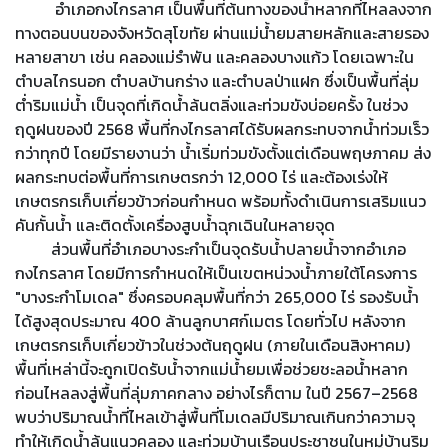
อำเภอกงไกรลาศ เป็นพื้นที่ต้นทางของน้ำหลากที่ไหลลงจาก
ทางตอนบนของจังหวัดสุโขทัย ผ่านแม่น้ำยมสายหลักและสายรอง
หลายสาขา เช่น คลองแม่รำพัน และคลองบางแก้ว โดยเฉพาะใน
ตำบลไกรนอก ตำบลบ้านกร่าง และตำบลป่าแฝก ซึ่งเป็นพื้นที่ลุ่ม
ต่ำริมแม่น้ำ เป็นจุดที่เกิดน้ำล้นตลิ่งและท่วมขังบ่อยครั้ง ในช่วง
ฤดูฝนของปี 2568 พื้นที่กงไกรลาศได้รับผลกระทบจากน้ำท่วมเร็ว
กว่าทุกปี โดยมีรายงานว่า น้ำเริ่มท่วมขังตั้งแต่เดือนพฤษภาคม ส่ง
ผลกระทบต่อพื้นที่การเกษตรกว่า 12,000 ไร่ และต้องเร่งให้
เกษตรกรเก็บเกี่ยวข้าวก่อนกำหนด พร้อมทั้งดำเนินการเสริมแนว
คันกั้นน้ำ และติดตั้งเครื่องสูบน้ำฉุกเฉินในหลายจุด
ส่วนพื้นที่อำเภอบางระกำเป็นจุดรับน้ำปลายน้ำจากอำเภอ
กงไกรลาศ โดยมีการกำหนดให้เป็นเขตหน่วงน้ำภายใต้โครงการ
"บางระกำโมเดล" ซึ่งครอบคลุมพื้นที่กว่า 265,000 ไร่ รองรับน้ำ
ได้สูงสุดประมาณ 400 ล้านลูกบาศก์เมตร โดยทั่วไป หลังจาก
เกษตรกรเก็บเกี่ยวข้าวในช่วงต้นฤดูฝน (ภายในเดือนสิงหาคม)
พื้นที่เหล่านี้จะถูกเปิดรับน้ำจากแม่น้ำยมเพื่อช่วยชะลอน้ำหลาก
ก่อนไหลลงสู่พื้นที่ลุ่มภาคกลาง อย่างไรก็ตาม ในปี 2567–2568
พบว่าปริมาณน้ำที่ไหลเข้าสู่พื้นที่โมเดลมีปริมาณเกินกว่าความจุ
ทำให้เกิดน้ำล้นแนวคลอง และท่วมบ้านเรือนประชาชนในหมู่บ้านริม